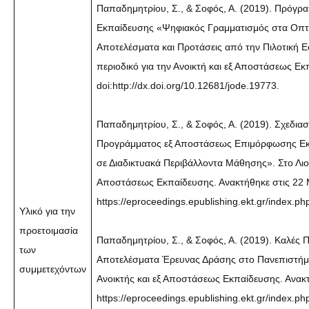
Παπαδημητρίου, Σ., & Σοφός, Α. (2019). Πρόγ
Εκπαίδευσης «Ψηφιακός Γραμματισμός στα Οπτι
Αποτελέσματα και Προτάσεις από την Πιλοτική Ε
περιοδικό για την Ανοικτή και εξ Αποστάσεως Εκπ
doi:http://dx.doi.org/10.12681/jode.19773.
Παπαδημητρίου, Σ., & Σοφός, Α. (2019). Σχεδια
Προγράμματος εξ Αποστάσεως Επιμόρφωσης Εκπ
σε Διαδικτυακά Περιβάλλοντα Μάθησης». Στο Λιον
Αποστάσεως Εκπαίδευσης. Ανακτήθηκε στις 22 
https://eproceedings.epublishing.ekt.gr/index.ph
Υλικό για την
προετοιμασία
Παπαδημητρίου, Σ., & Σοφός, Α. (2019). Καλές
των
Αποτελέσματα Έρευνας Δράσης στο Πανεπιστήμιο 
συμμετεχόντων
Ανοικτής και εξ Αποστάσεως Εκπαίδευσης. Ανακ
https://eproceedings.epublishing.ekt.gr/index.ph