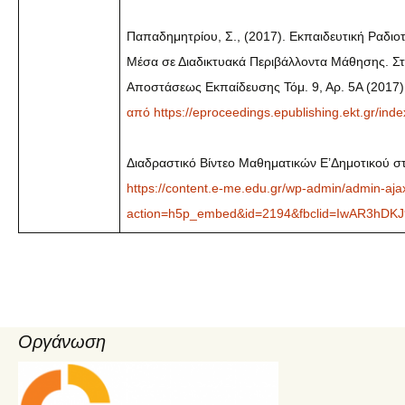
Παπαδημητρίου, Σ., (2017). Εκπαιδευτική Ραδι
Μέσα σε Διαδικτυακά Περιβάλλοντα Μάθησης. Στο 
Αποστάσεως Εκπαίδευσης Τόμ. 9, Αρ. 5Α (2017):
από
https://eproceedings.epublishing.ekt.gr/inde
Διαδραστικό Βίντεο Μαθηματικών E’Δημοτικού σ
https://content.e-me.edu.gr/wp-admin/admin-aja
action=h5p_embed&id=2194&fbclid=IwAR3hD
Οργάνωση