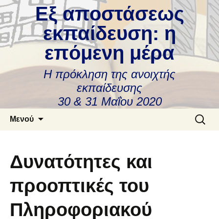
Εξ αποστάσεως
εκπαίδευση: η
επόμενη μέρα
Η πρόκληση της ανοιχτής
εκπαίδευσης
30 & 31 Μαΐου 2020
Μετάβαση
Αναζήτ
Μενού
σε
για:
περιεχόμενο
Δυνατότητες και
προοπτικές του
Πληροφοριακού