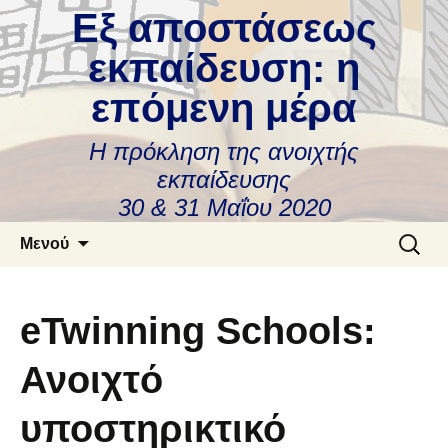
Εξ αποστάσεως
εκπαίδευση: η
επόμενη μέρα
Η πρόκληση της ανοιχτής
εκπαίδευσης
30 & 31 Μαΐου 2020
Μετάβαση
Αναζήτ
Μενού
σε
για:
περιεχόμενο
eTwinning Schools:
Ανοιχτό
υποστηρικτικό